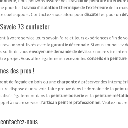
sionnelle
, nous pouvons assurer des
travaux de peinture intérieure 
e pour les
travaux
d’
isolation thermique de l’extérieure
de la mai
te quel support. Contactez-nous alors pour
discuter
et pour un
dev
 Savoie 73 contacter
t à votre service leurs savoir-faire et leurs expériences afin de vo
travaux sont livrés avec la
garantie décennale
. Si vous souhaitez d
s suffit de vous
envoyer une demande de devis
sur notre s ite inte
tre projet. Vous allez également recevoir les
conseils en peinture
mes des pros !
ent de façade en bois
ou une
charpente
à préserver des intempéri
ture dispose d’un savoir-faire prouvé dans le domaine de la
peintu
alisés également dans la
peinture boiserie
et la
peinture métalli
appel à notre service d’
artisan peintre professionnel
. Visitez notr
, contactez-nous