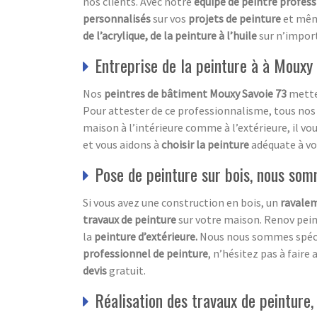
nos clients. Avec notre
équipe de peintre profes
personnalisés
sur vos
projets de peinture
et mêm
de l’acrylique, de la peinture à l’huile
sur n’impor
Entreprise de la peinture à à Mouxy
Nos
peintres de bâtiment Mouxy Savoie 73
metten
Pour attester de ce professionnalisme, tous nos 
maison à l’intérieure comme à l’extérieure, il vou
et vous aidons à
choisir la peinture
adéquate à vo
Pose de peinture sur bois, nous som
Si vous avez une construction en bois, un
ravalem
travaux de peinture
sur votre maison. Renov pein
la
peinture d’extérieure.
Nous nous sommes spéci
professionnel de peinture
, n’hésitez pas à faire 
devis
gratuit.
Réalisation des travaux de peinture