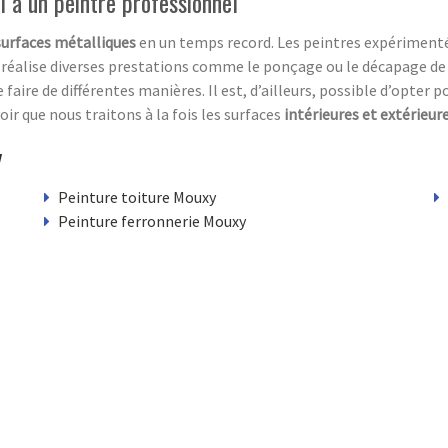
el à un peintre professionnel
surfaces métalliques
en un temps record. Les peintres expérimentés 
e réalise diverses prestations comme le ponçage ou le décapage de 
 faire de différentes manières. Il est, d’ailleurs, possible d’opter p
voir que nous traitons à la fois les surfaces
intérieures et extérieur
y
Peinture toiture Mouxy
Peinture ferronnerie Mouxy