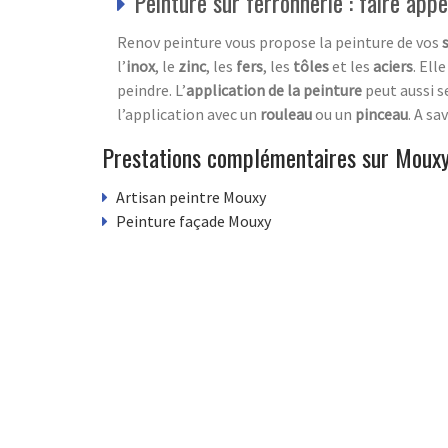
Peinture sur ferronnerie : faire app
Renov peinture vous propose la peinture de vos
l’
inox
, le
zinc
, les
fers
, les
tôles
et les
aciers
. Ell
peindre. L’
application de la peinture
peut aussi se
l’application avec un
rouleau
ou un
pinceau
. A sa
Prestations complémentaires sur Moux
Artisan peintre Mouxy
Peinture façade Mouxy