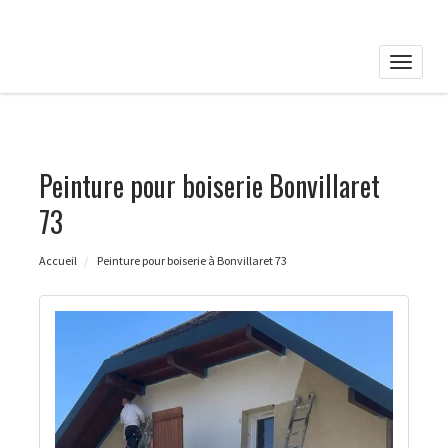
Toggle
naviga
Peinture pour boiserie Bonvillaret
73
Accueil
Peinture pour boiserie à Bonvillaret 73