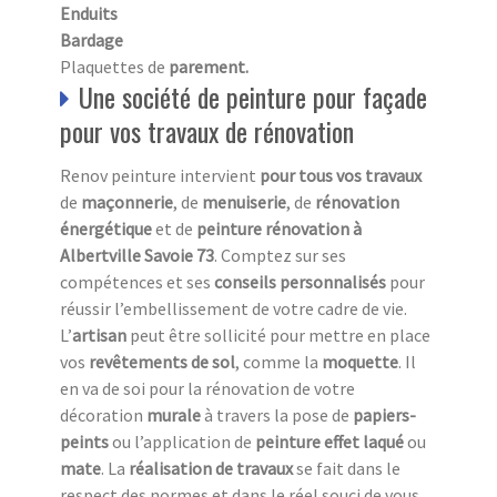
Enduits
Bardage
Plaquettes de
parement.
Une société de peinture pour façade
pour vos travaux de rénovation
Renov peinture intervient
pour tous vos travaux
de
maçonnerie
, de
menuiserie
, de
rénovation
énergétique
et de
peinture rénovation à
Albertville Savoie 73
. Comptez sur ses
compétences et ses
conseils personnalisés
pour
réussir l’embellissement de votre cadre de vie.
L’
a
rtisan
peut être sollicité pour mettre en place
vos
revêtements de sol
, comme la
moquette
. Il
en va de soi pour la rénovation de votre
décoration
murale
à travers la pose de
papiers-
peints
ou l’application de
peinture effet laqué
ou
mate
. La
réalisation de travaux
se fait dans le
respect des normes et dans le réel souci de vous