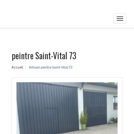
Toggle
naviga
peintre Saint-Vital 73
Accueil
Artisan peintre Saint-Vital 73