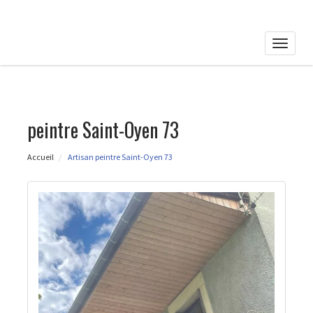
Toggle
naviga
peintre Saint-Oyen 73
Accueil
Artisan peintre Saint-Oyen 73