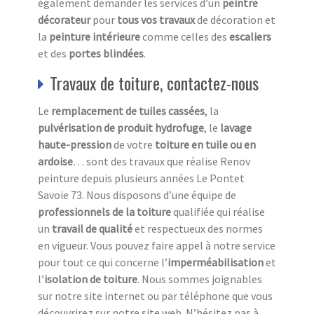
également demander les services d’un
peintre
décorateur
pour
tous vos travaux
de décoration et
la
peinture intérieure
comme celles des
escaliers
et des
portes blindées
.
Travaux de toiture, contactez-nous
Le
remplacement de tuiles cassées
, la
pulvérisation de produit hydrofuge
, le
lavage
haute-pression
de votre
toiture en tuile ou en
ardoise
… sont des travaux que réalise Renov
peinture depuis plusieurs années Le Pontet
Savoie 73. Nous disposons d’une équipe de
professionnels de la toiture
qualifiée qui réalise
un
travail de qualité
et respectueux des normes
en vigueur. Vous pouvez faire appel à notre service
pour tout ce qui concerne l’
imperméabilisation
et
l’
isolation
de toiture
. Nous sommes joignables
sur notre site internet ou par téléphone que vous
découvrirez sur notre site web. N’hésitez pas à