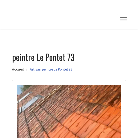
Toggle
naviga
peintre Le Pontet 73
Accueil
Artisan peintre Le Pontet 73