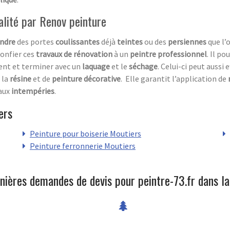
alité par Renov peinture
indre
des portes
coulissantes
déjà
teintes
ou des
persiennes
que l’
confier ces
travaux de rénovation
à un
peintre professionnel
. Il p
ient et terminer avec un
laquage
et le
séchage
. Celui-ci peut aussi 
e la
résine
et de
peinture décorative
. Elle garantit l’application de
aux
intempéries
.
ers
Peinture pour boiserie Moutiers
Peinture ferronnerie Moutiers
nières demandes de devis pour peintre-73.fr dans la