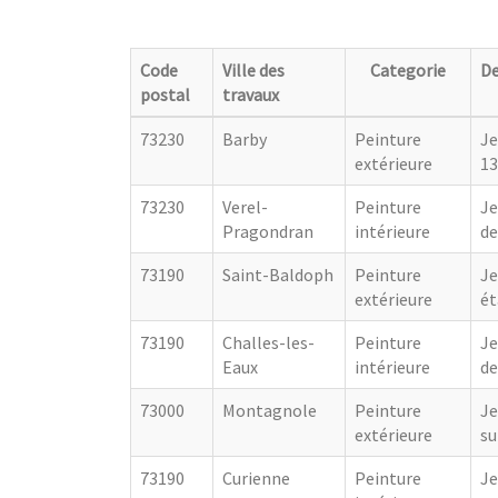
Code
Ville des
Categorie
De
postal
travaux
73230
Barby
Peinture
Je
extérieure
1
73230
Verel-
Peinture
Je
Pragondran
intérieure
de
73190
Saint-Baldoph
Peinture
Je
extérieure
ét
73190
Challes-les-
Peinture
Je
Eaux
intérieure
de
73000
Montagnole
Peinture
Je
extérieure
su
73190
Curienne
Peinture
Je