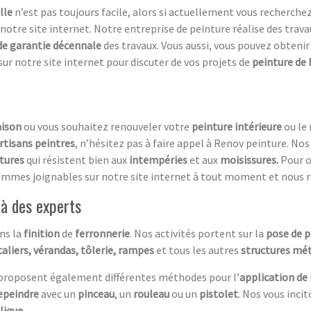
lle
n’est pas toujours facile, alors si actuellement vous recherche
 notre site internet. Notre entreprise de peinture réalise des trava
de garantie décennale
des travaux. Vous aussi, vous pouvez obtenir 
r notre site internet pour discuter de vos projets de
peinture de
aison
ou vous souhaitez renouveler votre
peinture intérieure
ou le
rtisans peintres
, n’hésitez pas à faire appel à Renov peinture. Nos
tures
qui résistent bien aux
intempéries
et aux
moisissures.
Pour o
ommes joignables sur notre site internet à tout moment et nous 
e à des experts
ns la
finition
de
ferronnerie
. Nos activités portent sur la
pose de p
caliers,
vérandas, tôlerie, rampes
et tous les autres
structures mét
proposent également différentes méthodes pour l’
application de
epeindre
avec un
pinceau
, un
rouleau
ou un
pistolet
. Nos vous inci
lique
.