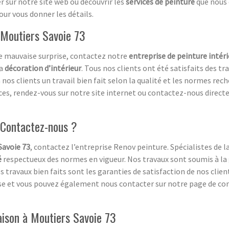
r sur notre site web ou découvrir les
services de peinture
que nous 
r vous donner les détails.
 Moutiers Savoie 73
ne mauvaise surprise, contactez notre
entreprise de peinture intéri
la
décoration d’intérieur
. Tous nos clients ont été satisfaits des t
à nos clients un travail bien fait selon la qualité et les normes re
vices, rendez-vous sur notre site internet ou contactez-nous direc
 Contactez-nous ?
Savoie 73
, contactez l’entreprise Renov peinture. Spécialistes de l
é
respectueux des normes en vigueur. Nos travaux sont soumis à la
travaux bien faits sont les garanties de satisfaction de nos clien
ise et vous pouvez également nous contacter sur notre page de co
aison à Moutiers Savoie 73