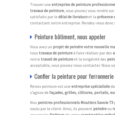
Trouver une
entreprise de peinture professionne
travaux de peinture
, vous pouvez vous rendre sur
satisfaits par le
délai de livraison
et la
présence 
contactant notre entreprise. Rendez-vous donc su
Peinture bâtiment, nous appeler
Vous avez un
projet de peindre votre nouvelle m
tous
travaux de peinture
à faire réaliser par des
a
notre
travail de peinture
et la longévité des
pein
acceptable, vous pouvez nous contacter. Nous s
Confier la peinture pour ferronneri
Renov peinture est une
entreprise spécialisée
da
s’agisse de
façades
,
grilles
,
clôtures
,
portails
,
es
Nos
peintres professionnels Moutiers Savoie 73
voulu par le client. Ainsi, ils peuvent
peindre
ou
r
assurer les
finitions
de votre
construction métal