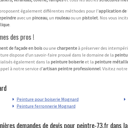
proposent également différentes méthodes pour l’
application de
epeindre
avec un
pinceau
, un
rouleau
ou un
pistolet
. Nos vous inci
lique
.
mes des pros !
ent de façade en bois
ou une
charpente
à préserver des intempéri
ture dispose d’un savoir-faire prouvé dans le domaine de la
peintu
alisés également dans la
peinture boiserie
et la
peinture métalli
appel à notre service d’
artisan peintre professionnel
. Visitez notr
ard
Peinture pour boiserie Mognard
Peinture ferronnerie Mognard
nières demandes de devis pour peintre-73.fr dans la