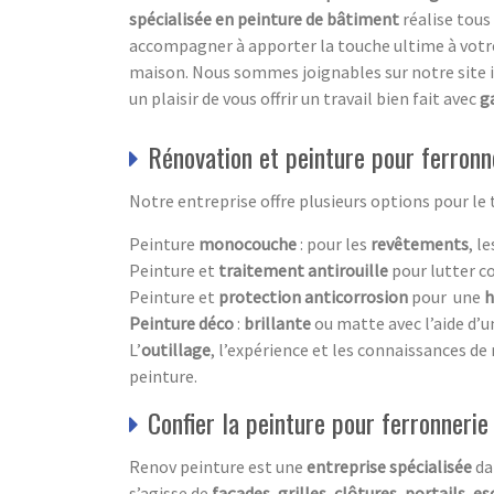
spécialisée en peinture de bâtiment
réalise tous
accompagner à apporter la touche ultime à votr
maison. Nous sommes joignables sur notre site 
un plaisir de vous offrir un travail bien fait avec
g
Rénovation et peinture pour ferronn
Notre entreprise offre plusieurs options pour le 
Peinture
monocouche
: pour les
revêtements
, l
Peinture et
traitement antirouille
pour lutter co
Peinture et
protection anticorrosion
pour une
h
Peinture
déco
:
brillante
ou matte avec l’aide d’
L’
outillage
, l’expérience et les connaissances de
peinture.
Confier la peinture pour ferronneri
Renov peinture est une
entreprise spécialisée
da
s’agisse de
façades
,
grilles
,
clôtures
,
portails
,
es