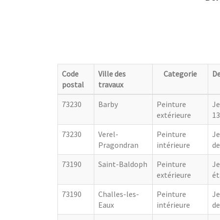
Code
Ville des
Categorie
De
postal
travaux
73230
Barby
Peinture
Je
extérieure
1
73230
Verel-
Peinture
Je
Pragondran
intérieure
de
73190
Saint-Baldoph
Peinture
Je
extérieure
ét
73190
Challes-les-
Peinture
Je
Eaux
intérieure
de