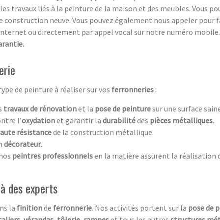
 les travaux liés à la peinture de la maison et des meubles. Vous 
e construction neuve. Vous pouvez également nous appeler pour f
internet ou directement par appel vocal sur notre numéro mobile
arantie.
erie
type de peinture à réaliser sur vos
ferronneries
:
es
travaux
de
rénovation
et la
pose de peinture
sur une surface saine
ntre l’
oxydation
et garantir la
durabilité
des
pièces métalliques
.
aute résistance
de la construction métallique.
un
décorateur
.
 nos
peintres professionnels
en la matière assurent la réalisation 
e à des experts
ns la
finition
de
ferronnerie
. Nos activités portent sur la
pose de p
caliers,
vérandas, tôlerie, rampes
et tous les autres
structures mét